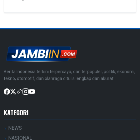
Berita Indonesia terkini terpercaya, dan terpopuler, politik, ekonomi,
tekno, otomotif, dan olahraga ditulis lengkap dan akurat.
KATEGORI
NEWS
NASIONAL