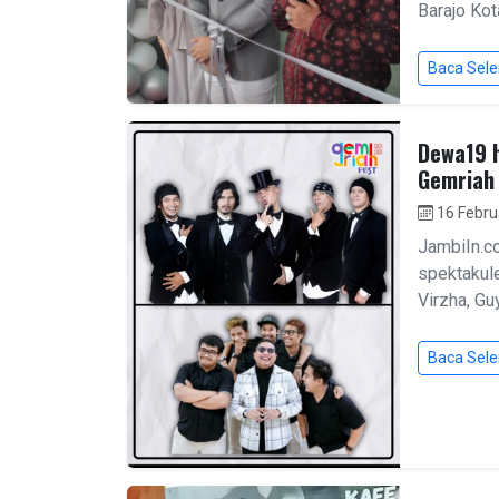
Barajo Kota
Baca Sel
Dewa19 h
Gemriah
16 Febru
JambiIn.c
spektakul
Virzha, Gu
Baca Sel