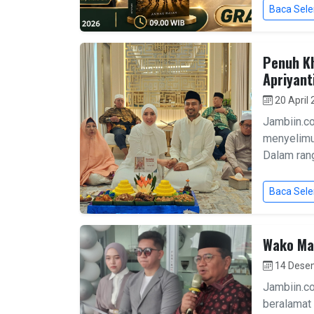
Baca Sel
Penuh Kh
Apriyant
20 April
Jambiin.c
menyelimu
Dalam rang
Baca Sel
Wako Ma
14 Dese
Jambiin.c
beralamat