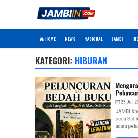
HOME
NEWS
NASIONAL
JAMBI
HI
KATEGORI:
HIBURAN
Menguras
Peluncur
25 Juli 
JAMBI &nd
pada Sabt
acara pelu