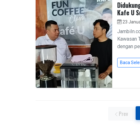
Didukung
Kafe U S
23 Janua
JambiIn.c
Kawasan T
dengan pen
Baca Sel
Prev