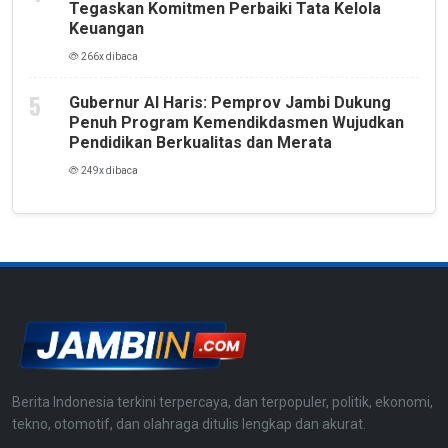
Tegaskan Komitmen Perbaiki Tata Kelola
Keuangan
266x dibaca
Gubernur Al Haris: Pemprov Jambi Dukung
Penuh Program Kemendikdasmen Wujudkan
Pendidikan Berkualitas dan Merata
249x dibaca
Berita Indonesia terkini terpercaya, dan terpopuler, politik, ekonomi,
tekno, otomotif, dan olahraga ditulis lengkap dan akurat.