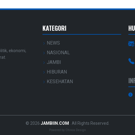
KATEGORI
HU
NEWS
litik, ekonomi,
NASIONAL
rat.
JAMBI
HIBURAN
IN
KESEHATAN
© 2026
JAMBIIN.COM
. All Rights Reserved.
Powered by
Chinos Design