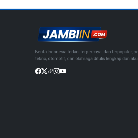
Berita Indonesia terkini terpercaya, dan terpopuler, po
tekno, otomotif, dan olahraga ditulis lengkap dan aku