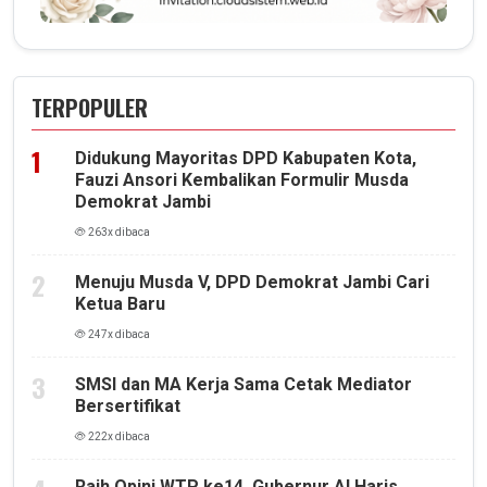
TERPOPULER
Didukung Mayoritas DPD Kabupaten Kota,
Fauzi Ansori Kembalikan Formulir Musda
Demokrat Jambi
263x dibaca
Menuju Musda V, DPD Demokrat Jambi Cari
Ketua Baru
247x dibaca
SMSI dan MA Kerja Sama Cetak Mediator
Bersertifikat
222x dibaca
Raih Opini WTP ke14, Gubernur Al Haris