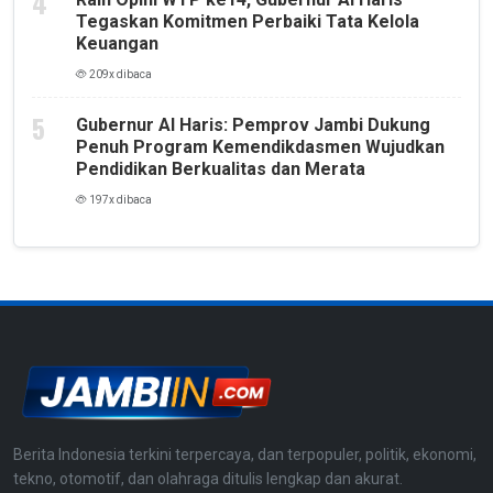
Tegaskan Komitmen Perbaiki Tata Kelola
Keuangan
209x dibaca
Gubernur Al Haris: Pemprov Jambi Dukung
Penuh Program Kemendikdasmen Wujudkan
Pendidikan Berkualitas dan Merata
197x dibaca
Berita Indonesia terkini terpercaya, dan terpopuler, politik, ekonomi,
tekno, otomotif, dan olahraga ditulis lengkap dan akurat.