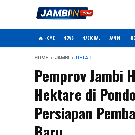
HOME
NEWS
NASIONAL
JAMBI
HI
HOME
JAMBI
DETAIL
Pemprov Jambi H
Hektare di Pond
Persiapan Pemb
Baru