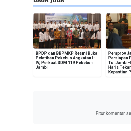
BPDP dan BBPMKP Resmi Buka
Pemprov Ja
Pelatihan Pekebun Angkatan I-
Persiapan 
IV, Perkuat SDM 119 Pekebun
Tol Jambi–R
Jambi
Haris Tekan
Kepastian 
Fitur komentar s