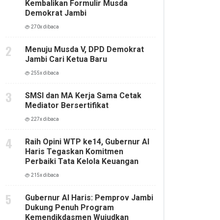
Kembalikan Formulir Musda
Demokrat Jambi
270x dibaca
Menuju Musda V, DPD Demokrat
Jambi Cari Ketua Baru
255x dibaca
SMSI dan MA Kerja Sama Cetak
Mediator Bersertifikat
227x dibaca
Raih Opini WTP ke14, Gubernur Al
Haris Tegaskan Komitmen
Perbaiki Tata Kelola Keuangan
215x dibaca
Gubernur Al Haris: Pemprov Jambi
Dukung Penuh Program
Kemendikdasmen Wujudkan