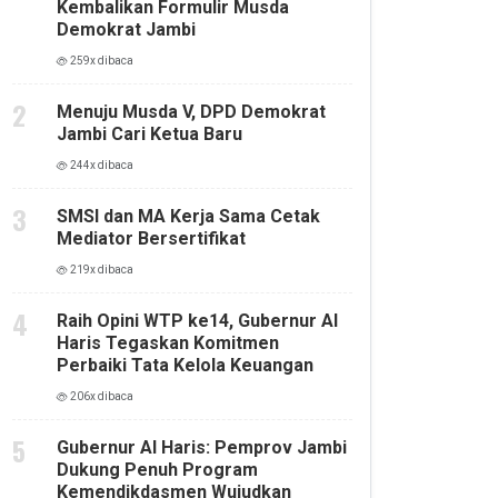
Kembalikan Formulir Musda
Demokrat Jambi
259x dibaca
Menuju Musda V, DPD Demokrat
Jambi Cari Ketua Baru
244x dibaca
SMSI dan MA Kerja Sama Cetak
Mediator Bersertifikat
219x dibaca
Raih Opini WTP ke14, Gubernur Al
Haris Tegaskan Komitmen
Perbaiki Tata Kelola Keuangan
206x dibaca
Gubernur Al Haris: Pemprov Jambi
Dukung Penuh Program
Kemendikdasmen Wujudkan