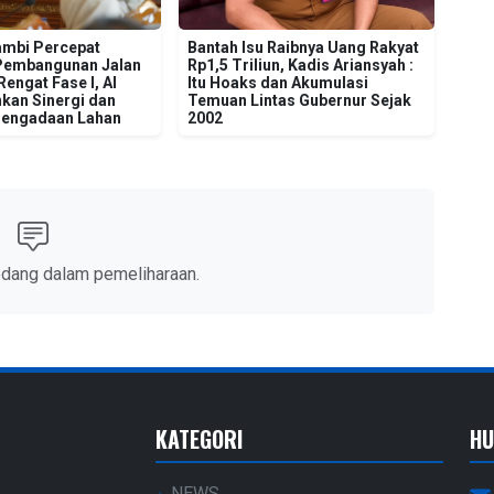
mbi Percepat
Bantah Isu Raibnya Uang Rakyat
Pembangunan Jalan
Rp1,5 Triliun, Kadis Ariansyah :
engat Fase I, Al
Itu Hoaks dan Akumulasi
kan Sinergi dan
Temuan Lintas Gubernur Sejak
Pengadaan Lahan
2002
edang dalam pemeliharaan.
KATEGORI
HU
NEWS