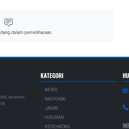
edang dalam pemeliharaan.
KATEGORI
HU
NEWS
litik, ekonomi,
NASIONAL
rat.
JAMBI
HIBURAN
IN
KESEHATAN