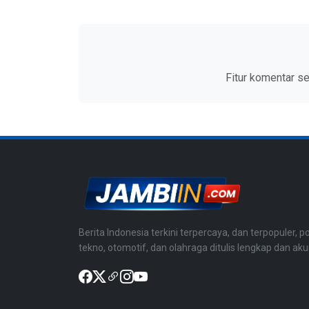
Fitur komentar s
Berita Indonesia terkini terpercaya, dan terpopuler, po
tekno, otomotif, dan olahraga ditulis lengkap dan aku