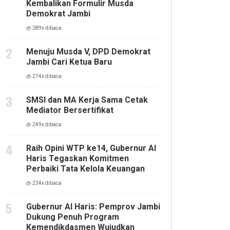
Kembalikan Formulir Musda
Demokrat Jambi
289x dibaca
Menuju Musda V, DPD Demokrat
Jambi Cari Ketua Baru
274x dibaca
SMSI dan MA Kerja Sama Cetak
Mediator Bersertifikat
249x dibaca
Raih Opini WTP ke14, Gubernur Al
Haris Tegaskan Komitmen
Perbaiki Tata Kelola Keuangan
234x dibaca
Gubernur Al Haris: Pemprov Jambi
Dukung Penuh Program
Kemendikdasmen Wujudkan