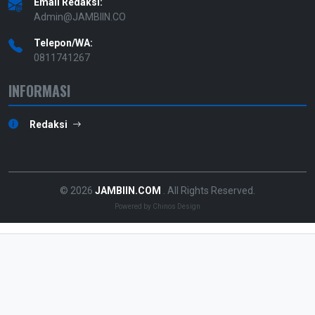
Email Redaksi:
Admin@JAMBIIN.CO
Telepon/WA:
0811741267
INFORMASI
Redaksi
© 2026
JAMBIIN.COM
. All Rights Reserved.
Powered by
Chinos Design