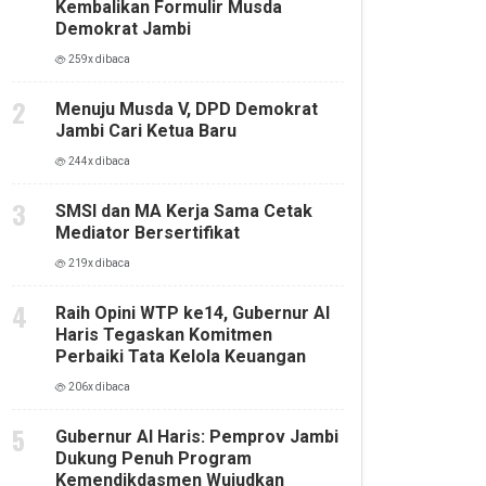
Kembalikan Formulir Musda
Demokrat Jambi
259x dibaca
Menuju Musda V, DPD Demokrat
Jambi Cari Ketua Baru
244x dibaca
SMSI dan MA Kerja Sama Cetak
Mediator Bersertifikat
219x dibaca
Raih Opini WTP ke14, Gubernur Al
Haris Tegaskan Komitmen
Perbaiki Tata Kelola Keuangan
206x dibaca
Gubernur Al Haris: Pemprov Jambi
Dukung Penuh Program
Kemendikdasmen Wujudkan