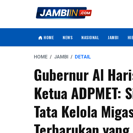
HOME
NEWS
NASIONAL
JAMBI
HI
HOME
JAMBI
DETAIL
Gubernur Al Hari
Ketua ADPMET: S
Tata Kelola Miga
Terbarukan yang