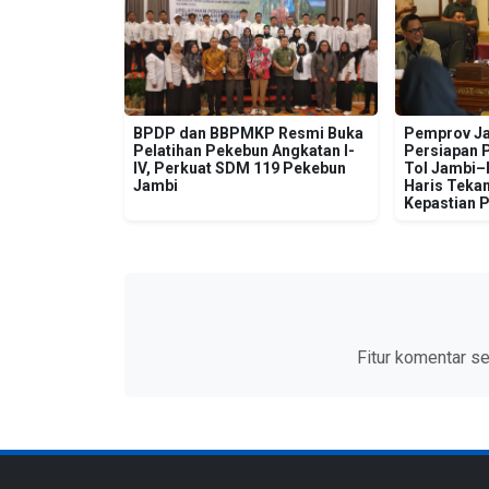
BPDP dan BBPMKP Resmi Buka
Pemprov Ja
Pelatihan Pekebun Angkatan I-
Persiapan 
IV, Perkuat SDM 119 Pekebun
Tol Jambi–R
Jambi
Haris Tekan
Kepastian 
Fitur komentar s