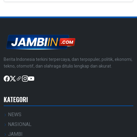
Berita Indonesia terkini terpercaya, dan terpopuler, politik, ekonomi,
tekno, otomotif, dan olahraga ditulis lengkap dan akurat.
KATEGORI
NEWS
NASIONAL
JAMBI