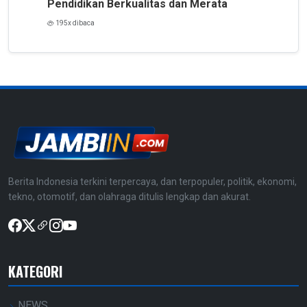
Pendidikan Berkualitas dan Merata
195x dibaca
Berita Indonesia terkini terpercaya, dan terpopuler, politik, ekonomi,
tekno, otomotif, dan olahraga ditulis lengkap dan akurat.
KATEGORI
NEWS