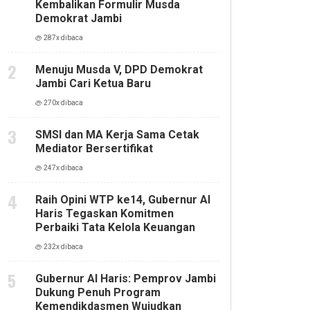
Kembalikan Formulir Musda
Demokrat Jambi
287x dibaca
Menuju Musda V, DPD Demokrat
Jambi Cari Ketua Baru
270x dibaca
SMSI dan MA Kerja Sama Cetak
Mediator Bersertifikat
247x dibaca
Raih Opini WTP ke14, Gubernur Al
Haris Tegaskan Komitmen
Perbaiki Tata Kelola Keuangan
232x dibaca
Gubernur Al Haris: Pemprov Jambi
Dukung Penuh Program
Kemendikdasmen Wujudkan