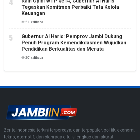
Raih Opini WTP ke14, Gubernur Al Haris
Tegaskan Komitmen Perbaiki Tata Kelola
Keuangan
211x dibaca
Gubernur Al Haris: Pemprov Jambi Dukung
Penuh Program Kemendikdasmen Wujudkan
Pendidikan Berkualitas dan Merata
201x dibaca
Berita Indonesia terkini terpercaya, dan terpopuler, politik, ekonomi,
tekno, otomotif, dan olahraga ditulis lengkap dan akurat.