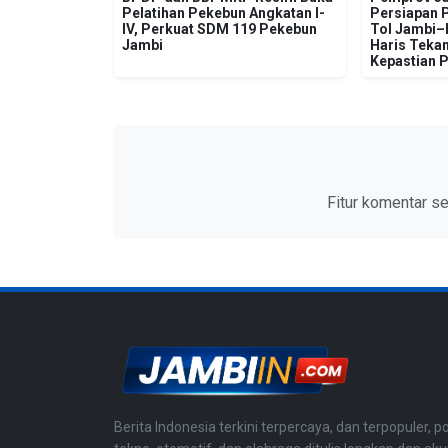
Pelatihan Pekebun Angkatan I-
Persiapan 
IV, Perkuat SDM 119 Pekebun
Tol Jambi–R
Jambi
Haris Tekan
Kepastian 
Fitur komentar s
Berita Indonesia terkini terpercaya, dan terpopuler, po