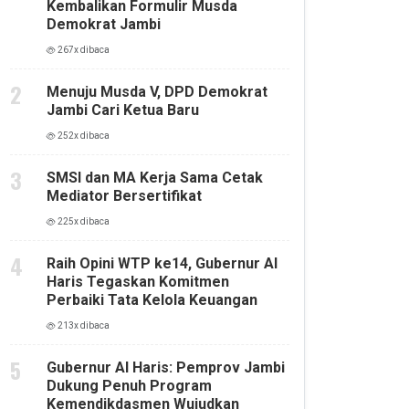
Kembalikan Formulir Musda
Demokrat Jambi
267x dibaca
Menuju Musda V, DPD Demokrat
Jambi Cari Ketua Baru
252x dibaca
SMSI dan MA Kerja Sama Cetak
Mediator Bersertifikat
225x dibaca
Raih Opini WTP ke14, Gubernur Al
Haris Tegaskan Komitmen
Perbaiki Tata Kelola Keuangan
213x dibaca
Gubernur Al Haris: Pemprov Jambi
Dukung Penuh Program
Kemendikdasmen Wujudkan