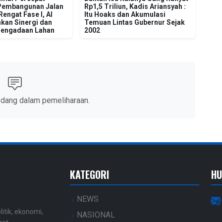
Pembangunan Jalan
Rp1,5 Triliun, Kadis Ariansyah :
engat Fase I, Al
Itu Hoaks dan Akumulasi
kan Sinergi dan
Temuan Lintas Gubernur Sejak
Pengadaan Lahan
2002
edang dalam pemeliharaan.
KATEGORI
HU
NEWS
litik, ekonomi,
NASIONAL