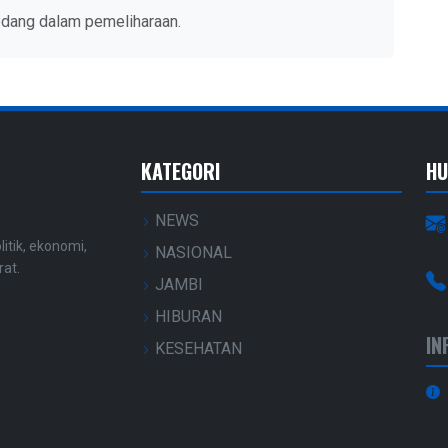
edang dalam pemeliharaan.
KATEGORI
HU
NEWS
litik, ekonomi,
NASIONAL
rat.
JAMBI
HIBURAN
IN
KESEHATAN