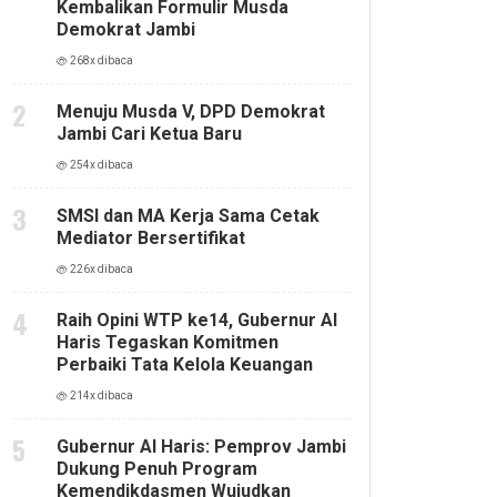
Kembalikan Formulir Musda
Demokrat Jambi
268x dibaca
Menuju Musda V, DPD Demokrat
Jambi Cari Ketua Baru
254x dibaca
SMSI dan MA Kerja Sama Cetak
Mediator Bersertifikat
226x dibaca
Raih Opini WTP ke14, Gubernur Al
Haris Tegaskan Komitmen
Perbaiki Tata Kelola Keuangan
214x dibaca
Gubernur Al Haris: Pemprov Jambi
Dukung Penuh Program
Kemendikdasmen Wujudkan