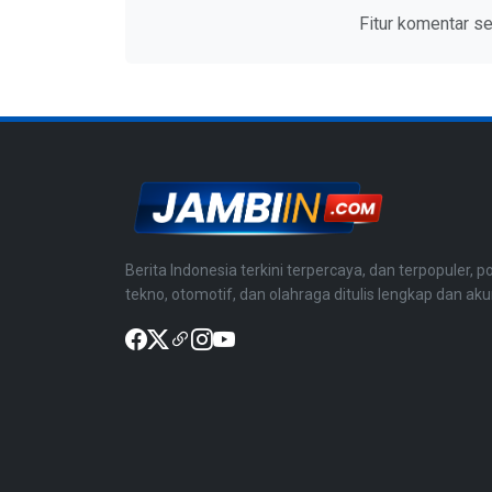
Fitur komentar s
Berita Indonesia terkini terpercaya, dan terpopuler, po
tekno, otomotif, dan olahraga ditulis lengkap dan aku