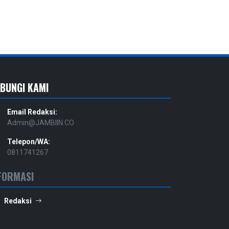
BUNGI KAMI
Email Redaksi:
Admin@JAMBIIN.CO
Telepon/WA:
0811741267
FORMASI
Redaksi