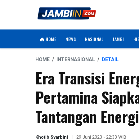
HOME
NEWS
NASIONAL
JAMBI
HI
HOME
INTERNASIONAL
DETAIL
Era Transisi Energ
Pertamina Siapk
Tantangan Energi
Khotib Syarbini
|
29 Juni 2023 - 22:33 WIB