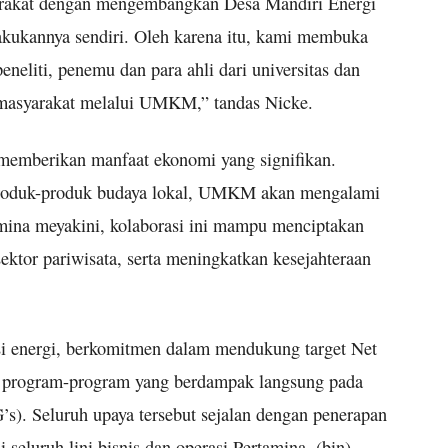
yarakat dengan mengembangkan Desa Mandiri Energi
lakukannya sendiri. Oleh karena itu, kami membuka
eneliti, penemu dan para ahli dari universitas dan
 masyarakat melalui UMKM,” tandas Nicke.
 memberikan manfaat ekonomi yang signifikan.
produk-produk budaya lokal, UMKM akan mengalami
mina meyakini, kolaborasi ini mampu menciptakan
ktor pariwisata, serta meningkatkan kesejahteraan
si energi, berkomitmen dalam mendukung target Net
 program-program yang berdampak langsung pada
s). Seluruh upaya tersebut sejalan dengan penerapan
seluruh lini bisnis dan operasi Pertamina. (bin)