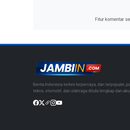
Fitur komentar s
Berita Indonesia terkini terpercaya, dan terpopuler, po
tekno, otomotif, dan olahraga ditulis lengkap dan aku