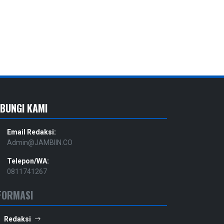
BUNGI KAMI
Email Redaksi:
Admin@JAMBIIN.CO
Telepon/WA:
0811741267
FORMASI
Redaksi