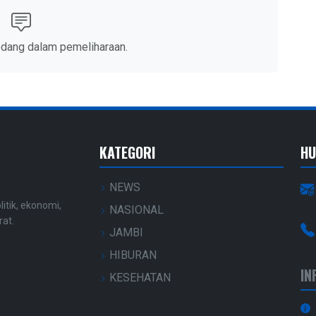
edang dalam pemeliharaan.
KATEGORI
HU
NEWS
litik, ekonomi,
NASIONAL
rat.
JAMBI
HIBURAN
IN
KESEHATAN