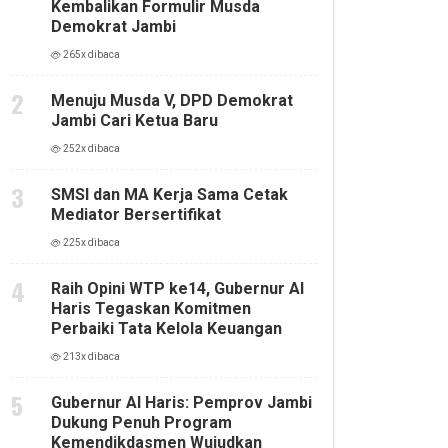
Kembalikan Formulir Musda
Demokrat Jambi
265x dibaca
Menuju Musda V, DPD Demokrat
Jambi Cari Ketua Baru
252x dibaca
SMSI dan MA Kerja Sama Cetak
Mediator Bersertifikat
225x dibaca
Raih Opini WTP ke14, Gubernur Al
Haris Tegaskan Komitmen
Perbaiki Tata Kelola Keuangan
213x dibaca
Gubernur Al Haris: Pemprov Jambi
Dukung Penuh Program
Kemendikdasmen Wujudkan