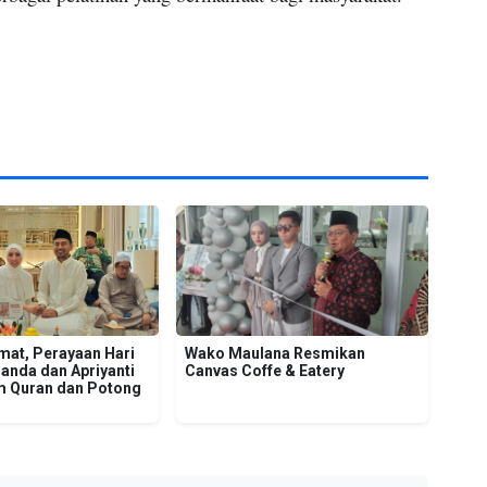
mat, Perayaan Hari
Wako Maulana Resmikan
landa dan Apriyanti
Canvas Coffe & Eatery
am Quran dan Potong