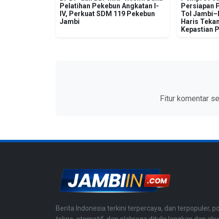
Pelatihan Pekebun Angkatan I-
Persiapan 
IV, Perkuat SDM 119 Pekebun
Tol Jambi–R
Jambi
Haris Tekan
Kepastian 
Fitur komentar s
Berita Indonesia terkini terpercaya, dan terpopuler, po
tekno, otomotif, dan olahraga ditulis lengkap dan aku