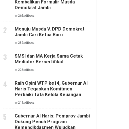
Kembalikan Formulir Musda
Demokrat Jambi
265x dibaca
Menuju Musda V, DPD Demokrat
Jambi Cari Ketua Baru
252x dibaca
SMSI dan MA Kerja Sama Cetak
Mediator Bersertifikat
225x dibaca
Raih Opini WTP ke14, Gubernur Al
Haris Tegaskan Komitmen
Perbaiki Tata Kelola Keuangan
211x dibaca
Gubernur Al Haris: Pemprov Jambi
Dukung Penuh Program
Kemendikdasmen Wujudkan