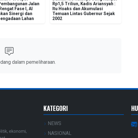
Pembangunan Jalan
Rp1,5 Triliun, Kadis Ariansyah :
engat Fase I, Al
Itu Hoaks dan Akumulasi
kan Sinergi dan
Temuan Lintas Gubernur Sejak
Pengadaan Lahan
2002
edang dalam pemeliharaan.
KATEGORI
HU
NEWS
litik, ekonomi,
NASIONAL
rat.