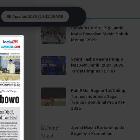
Berita Populer
08 Agustus 2026 | 14:13:16 WIB
Setahun Berdiri, PRI Jambi
Mulai Panaskan Mesin Politik
Menuju 2029
Syarif Fasha Resmi Pimpin
NasDem Jambi 2024-2029,
Target Pimpinan DPRD
Pahit! Gol Ragnar Tak Cukup,
Timnas Indonesia Gagal
Tembus Semifinal Piala AFF
2026
Jambi Masih Bertaruh pada
Segelintir Komoditas