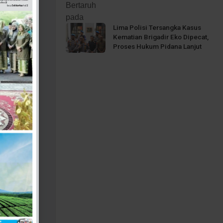
Lima Polisi Tersangka Kasus
Kematian Brigadir Eko Dipecat,
Proses Hukum Pidana Lanjut