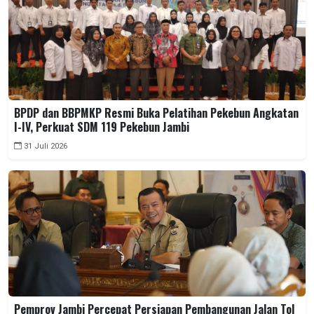
BPDP dan BBPMKP Resmi Buka Pelatihan Pekebun Angkatan
I-IV, Perkuat SDM 119 Pekebun Jambi
31 Juli 2026
Pemprov Jambi Percepat Persiapan Pembangunan Jalan Tol