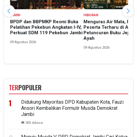
JAMBI
HIBURAN
BPDP dan BBPMKP Resmi Buka
Menguras Air Mata, Rat
Pelatihan Pekebun Angkatan I-IV,
Peserta Terharu di Acar
Perkuat SDM 119 Pekebun Jambi
Peluncuran Buku Jejak 
Ayah
09 Agustus 2026
09 Agustus 2026
TER
POPULER
Didukung Mayoritas DPD Kabupaten Kota, Fauzi
Ansori Kembalikan Formulir Musda Demokrat
Jambi
305 dibaca
Menuju Musda V, DPD Demokrat Jambi Cari Ketua