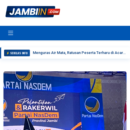
Menguras Air Mata, Ratusan Peserta Terharu di Acara Peluncuran Buku Jejak Langkah Ayah
SEKILAS INFO