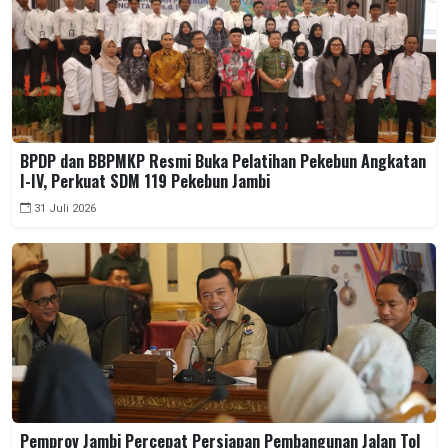
BPDP dan BBPMKP Resmi Buka Pelatihan Pekebun Angkatan
I-IV, Perkuat SDM 119 Pekebun Jambi
31 Juli 2026
Pemprov Jambi Percepat Persiapan Pembangunan Jalan Tol