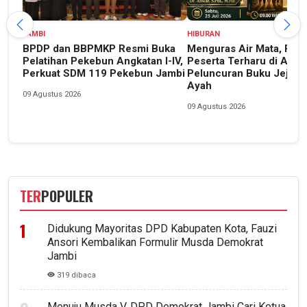
JAMBI
HIBURAN
BPDP dan BBPMKP Resmi Buka
Menguras Air Mata, Rat
Pelatihan Pekebun Angkatan I-IV,
Peserta Terharu di Acar
Perkuat SDM 119 Pekebun Jambi
Peluncuran Buku Jejak 
Ayah
09 Agustus 2026
09 Agustus 2026
TER
POPULER
Didukung Mayoritas DPD Kabupaten Kota, Fauzi
Ansori Kembalikan Formulir Musda Demokrat
Jambi
319 dibaca
Menuju Musda V, DPD Demokrat Jambi Cari Ketua