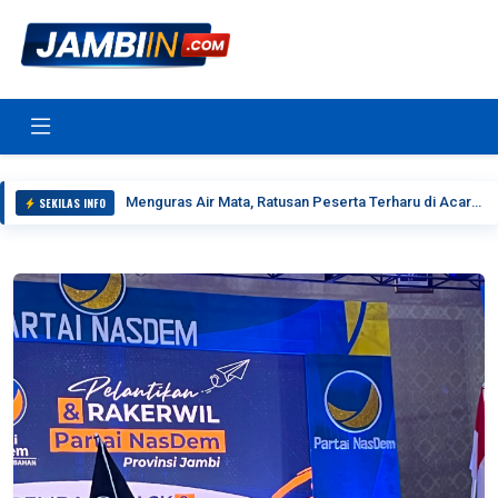
Menguras Air Mata, Ratusan Peserta Terharu di Acara Peluncuran Buku Jejak Langkah Ayah
SEKILAS INFO