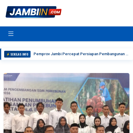
Pemprov Jambi Percepat Persiapan Pembangunan Jalan Tol Jambi–Rengat Fase I, Al Haris Tekankan Sinergi dan Kepastian Pengadaan Lahan
SEKILAS INFO