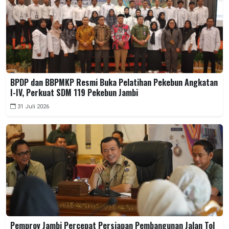
BPDP dan BBPMKP Resmi Buka Pelatihan Pekebun Angkatan
I-IV, Perkuat SDM 119 Pekebun Jambi
31 Juli 2026
Pemprov Jambi Percepat Persiapan Pembangunan Jalan Tol