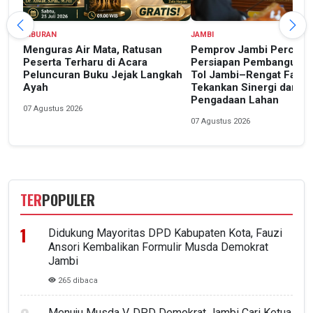
HIBURAN
JAMBI
Menguras Air Mata, Ratusan
Pemprov Jambi Percepa
Peserta Terharu di Acara
Persiapan Pembangunan
Peluncuran Buku Jejak Langkah
Tol Jambi–Rengat Fase I,
Ayah
Tekankan Sinergi dan Ke
Pengadaan Lahan
07 Agustus 2026
07 Agustus 2026
TER
POPULER
Didukung Mayoritas DPD Kabupaten Kota, Fauzi
Ansori Kembalikan Formulir Musda Demokrat
Jambi
265 dibaca
Menuju Musda V, DPD Demokrat Jambi Cari Ketua